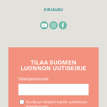
KIRJAUDU
TILAA
SUOMEN
LUONNON
UUTIS­KIRJE
Sähköpostiosoite
Hyväksyn tietojeni käytön uutiskirjeen
lähettämiseen