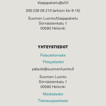
tilaajapalvelu@sll.fi
(09) 228 08 210 (arkisin klo 9-15)
Suomen Luonto/tilaajapalvelu
Sörnäistenkatu 1
00580 Helsinki
YHTEYSTIEDOT
Palautelomake
Yhteystiedot
palaute@suomenluonto.fi
Suomen Luonto
Sörnäistenkatu 1
00580 Helsinki
Mediatiedot
Tietosuojaseloste