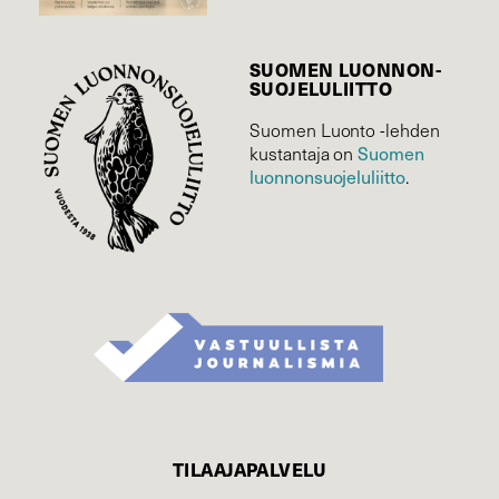
SUOMEN LUONNON­
SUOJELU­LIITTO
Suomen Luonto -lehden
Suomen
kustantaja on
luonnonsuojelu­liitto
.
TILAAJAPALVELU