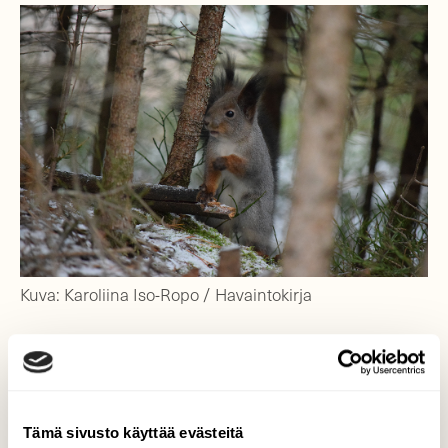
Kuva: Karoliina Iso-Ropo / Havaintokirja
Oravakannat taantuvat myös muualla
Tämä sivusto käyttää evästeitä
Meikäläinen orava esiintyy Euroopassa ja