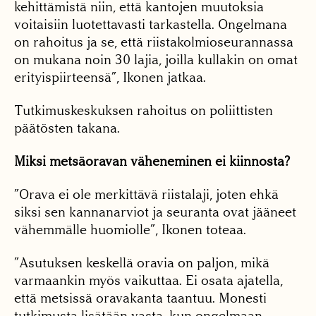
kehittämistä niin, että kantojen muutoksia
voitaisiin luotettavasti tarkastella. Ongelmana
on rahoitus ja se, että riistakolmioseurannassa
on mukana noin 30 lajia, joilla kullakin on omat
erityispiirteensä”, Ikonen jatkaa.
Tutkimuskeskuksen rahoitus on poliittisten
päätösten takana.
Miksi metsäoravan väheneminen ei kiinnosta?
”Orava ei ole merkittävä riistalaji, joten ehkä
siksi sen kannanarviot ja seuranta ovat jääneet
vähemmälle huomiolle”, Ikonen toteaa.
”Asutuksen keskellä oravia on paljon, mikä
varmaankin myös vaikuttaa. Ei osata ajatella,
että metsissä oravakanta taantuu. Monesti
tutkimusta lisätään vasta, kun ongelmaan