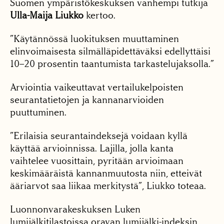
Suomen ympäristökeskuksen vanhempi tutkija
Ulla-Maija Liukko
kertoo.
”Käytännössä luokituksen muuttaminen
elinvoimaisesta silmälläpidettäväksi edellyttäisi
10–20 prosentin taantumista tarkastelujaksolla.”
Arviointia vaikeuttavat vertailukelpoisten
seurantatietojen ja kannanarvioiden
puuttuminen.
”Erilaisia seurantaindeksejä voidaan kyllä
käyttää arvioinnissa. Lajilla, jolla kanta
vaihtelee vuosittain, pyritään arvioimaan
keskimääräistä kannanmuutosta niin, etteivät
ääriarvot saa liikaa merkitystä”, Liukko toteaa.
Luonnonvarakeskuksen Luken
lumijälkitilastoissa oravan lumijälki-indeksin