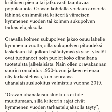
kriittisen pientä tai jatkuvasti taantuvaa
populaatiota. Oravan kohdalla voidaan arvioida
lähinnä ensimmäistä kriteeriä viimeisen
kymmenen vuoden tai kolmen sukupolven
tarkastelujaksolla.
Oravalla kolmen sukupolven jakso osuu lähelle
kymmentä vuotta, sillä sukupolven pituudeksi
lasketaan ikä, jolloin lisääntymiskykyiset yksilöt
ovat tuottaneet noin puolet koko elinaikana
tuotetuista jälkeläisistä. Näin ollen oravakannan
suurin romahdus 1950-luvun jälkeen ei enää
näy tarkastelussa, kun seuraava
uhanalaisuusluokitus valmistuu vuonna 2019.
”Oravan uhanalaisuusluokitus ei tule
muuttumaan, sillä kriteerin rajat eivät
kymmenen vuoden tarkastelujaksolla täyty”,