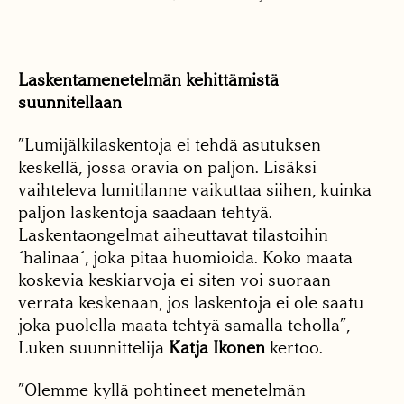
Laskentamenetelmän kehittämistä
suunnitellaan
”Lumijälkilaskentoja ei tehdä asutuksen
keskellä, jossa oravia on paljon. Lisäksi
vaihteleva lumitilanne vaikuttaa siihen, kuinka
paljon laskentoja saadaan tehtyä.
Laskentaongelmat aiheuttavat tilastoihin
´hälinää´, joka pitää huomioida. Koko maata
koskevia keskiarvoja ei siten voi suoraan
verrata keskenään, jos laskentoja ei ole saatu
joka puolella maata tehtyä samalla teholla”,
Luken suunnittelija
Katja Ikonen
kertoo.
”Olemme kyllä pohtineet menetelmän