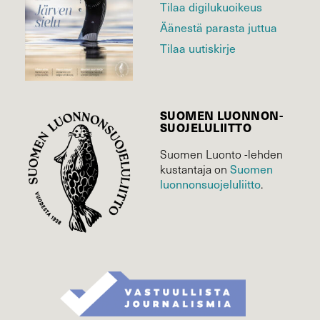
Tilaa digilukuoikeus
Äänestä parasta juttua
Tilaa uutiskirje
SUOMEN LUONNON­
SUOJELU­LIITTO
Suomen Luonto -lehden
Suomen
kustantaja on
luonnonsuojelu­liitto
.