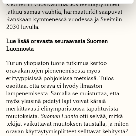
kilometrin vuosivauhtia. Jos levittäytyminen
jatkuu samaa vauhtia, harmaaturkit saapuvat
Ranskaan kymmenessä vuodessa ja Sveitsiin
2030-luvulla.
Lue lisää oravasta seuraavasta Suomen
Luonnosta
Turun yliopiston tuore tutkimus kertoo
oravakantojen pienenemisestä myös
erityyppisissä pohjoisissa metsissä. Tulos
osoittaa, että orava ei hyödy ilmaston
lämpenemisestä. Samalla se muistuttaa, että
myös yleisinä pidetyt lajit voivat kärsiä
merkittävästi elinympäristössä tapahtuvista
muutoksista.
Suomen Luonto
otti selvää, mitkä
tekijät vaikuttavat muutoksen taustalla, ja miten
oravan käyttäytymispiirteet selittävät kehitystä?