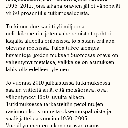
1996–2012, jona aikana oravien jäljet vähenivät
yli 80 prosentilla tutkimusalueista.
Tutkimusalue käsitti yli miljoona
neliökilometriä, joten vähenemistä tapahtui
laajalla alueella erilaisissa, toisistaan erillään
olevissa metsissä. Tulos tukee aiempia
havaintoja, joiden mukaan Suomessa orava on
vähentynyt metsissä, vaikka se on asutuksen
lähistöllä edelleen yleinen.
Jo vuonna 2010 julkaistussa tutkimuksessa
saatiin viitteitä siitä, että metsäoravat ovat
vähentyneet 1950-luvulta alkaen.
Tutkimuksessa tarkasteltiin petolintujen
ravinnon koostumusta oksennuspalloista ja
saalisjätteistä vuosina 1950–2005.
Vuosikymmenten aikana oravan osuus