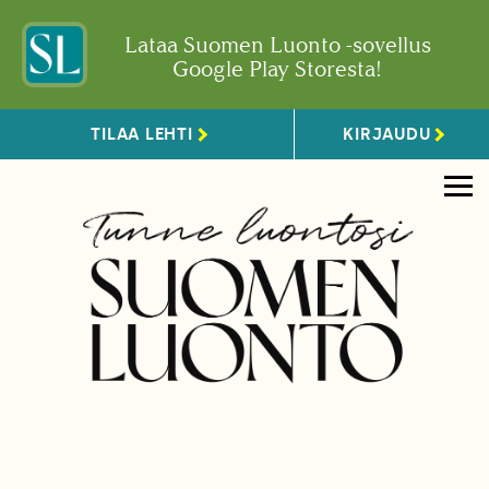
Lataa Suomen Luonto -sovellus
Google Play Storesta!
TILAA LEHTI
KIRJAUDU