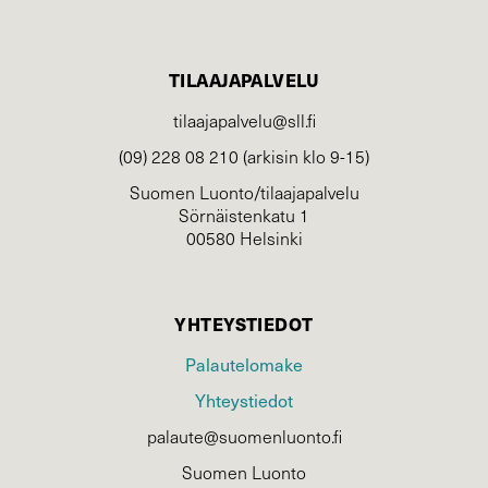
TILAAJAPALVELU
tilaajapalvelu@sll.fi
(09) 228 08 210 (arkisin klo 9-15)
Suomen Luonto/tilaajapalvelu
Sörnäistenkatu 1
00580 Helsinki
YHTEYSTIEDOT
Palautelomake
Yhteystiedot
palaute@suomenluonto.fi
Suomen Luonto