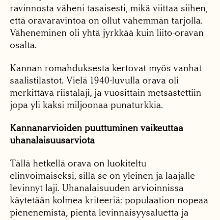
ravinnosta väheni tasaisesti, mikä viittaa siihen,
että oravaravintoa on ollut vähemmän tarjolla.
Väheneminen oli yhtä jyrkkää kuin liito-oravan
osalta.
Kannan romahduksesta kertovat myös vanhat
saalistilastot. Vielä 1940-luvulla orava oli
merkittävä riistalaji, ja vuosittain metsästettiin
jopa yli kaksi miljoonaa punaturkkia.
Kannanarvioiden puuttuminen vaikeuttaa
uhanalaisuusarviota
Tällä hetkellä orava on luokiteltu
elinvoimaiseksi, sillä se on yleinen ja laajalle
levinnyt laji. Uhanalaisuuden arvioinnissa
käytetään kolmea kriteeriä: populaation nopeaa
pienenemistä, pientä levinnäisyysaluetta ja