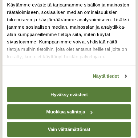
Aasiassa, ja monin paikoin kannat taantuvat
Käytämme evästeitä tarjoamamme sisällön ja mainosten
myös muualla. Euroopassa tutkimus on
räätälöimiseen, sosiaalisen median ominaisuuksien
keskittynyt amerikkalaisen harmaaoravan
tukemiseen ja kävijämäärämme analysoimiseen. Lisäksi
aiheuttamaan uhkaan. Brittein saarella
jaamme sosiaalisen median, mainosalan ja analytiikka-
harmaaoravaa istutettiin maahan alun perin
alan kumppaneillemme tietoja siitä, miten käytät
sivustoamme. Kumppanimme voivat yhdistää näitä
kartanoiden puutarhoihin aateliston
tietoja muihin tietoihin, joita olet antanut heille tai joita on
silmäniloksi ja eläteiksi. Pian harmaaturkit
kerätty, kun olet käyttänyt heidän palvelujaan.
levittäytyvät ympäröiviin metsiin, ja samalla
eurooppalaiset punaoravat alkoivat vähentyä.
Näytä tiedot
Harmaaorava on punaoravaa kookkaampi ja
vahvempi, ja lisäksi se levittää pox-virusta,
Hyväksy evästeet
johon se ei itse sairastu, mutta joka on
punaoravalle kohtalokas. Synkimpien arvioiden
mukaan punaorava katoaa Brittein saarilta
Muokkaa valintoja
viidessä vuodessa, vuoteen 2023 mennessä.
Harmaaoravia on istutettu myös Irlantiin ja
Vain välttämättömät
Italiaan, joissa laji leviää lähes parinkymmenen