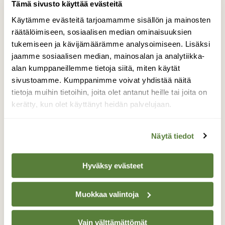
Tämä sivusto käyttää evästeitä
Savonlinnassa nautitaan luontoelokuvista jo 10.
Käytämme evästeitä tarjoamamme sisällön ja mainosten
kerran – juhlavuoden ohjelmistossa filmiajan
klassikoita, ajankohtaisia uutuuksia ja
räätälöimiseen, sosiaalisen median ominaisuuksien
venäläistä elokuvaa
tukemiseen ja kävijämäärämme analysoimiseen. Lisäksi
jaamme sosiaalisen median, mainosalan ja analytiikka-
alan kumppaneillemme tietoja siitä, miten käytät
sivustoamme. Kumppanimme voivat yhdistää näitä
tietoja muihin tietoihin, joita olet antanut heille tai joita on
kerätty, kun olet käyttänyt heidän palvelujaan.
Näytä tiedot
Hyväksy evästeet
Muokkaa valintoja
LUONTO
Vain välttämättömät