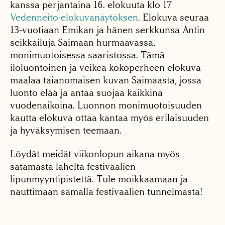
kanssa perjantaina 16. elokuuta klo 17
Vedenneito-elokuvanäytöksen
. Elokuva seuraa
13-vuotiaan Emikan ja hänen serkkunsa Antin
seikkailuja Saimaan hurmaavassa,
monimuotoisessa saaristossa. Tämä
iloluontoinen ja veikeä kokoperheen elokuva
maalaa taianomaisen kuvan Saimaasta, jossa
luonto elää ja antaa suojaa kaikkina
vuodenaikoina. Luonnon monimuotoisuuden
kautta elokuva ottaa kantaa myös erilaisuuden
ja hyväksymisen teemaan.
Löydät meidät viikonlopun aikana myös
satamasta läheltä festivaalien
lipunmyyntipistettä. Tule moikkaamaan ja
nauttimaan samalla festivaalien tunnelmasta!