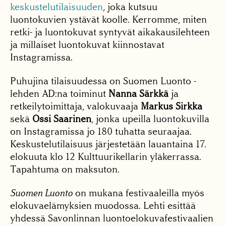
keskustelutilaisuuden
, joka kutsuu
luontokuvien ystävät koolle. Kerromme, miten
retki- ja luontokuvat syntyvät aikakausilehteen
ja millaiset luontokuvat kiinnostavat
Instagramissa.
Puhujina tilaisuudessa on Suomen Luonto -
lehden AD:na toiminut
Nanna Särkkä
ja
retkeilytoimittaja, valokuvaaja
Markus Sirkka
sekä
Ossi Saarinen
, jonka upeilla luontokuvilla
on Instagramissa jo 180 tuhatta seuraajaa.
Keskustelutilaisuus järjestetään lauantaina 17.
elokuuta klo 12 Kulttuurikellarin yläkerrassa.
Tapahtuma on maksuton.
Suomen Luonto
on mukana festivaaleilla myös
elokuvaelämyksien muodossa. Lehti esittää
yhdessä Savonlinnan luontoelokuvafestivaalien