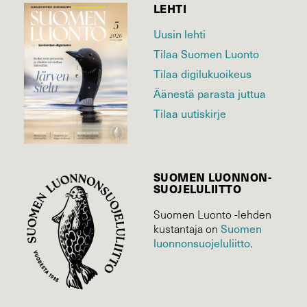
LEHTI
Uusin lehti
Tilaa Suomen Luonto
Tilaa digilukuoikeus
Äänestä parasta juttua
Tilaa uutiskirje
SUOMEN LUONNON­
SUOJELU­LIITTO
Suomen Luonto -lehden
kustantaja on
Suomen
luonnonsuojelu­liitto
.