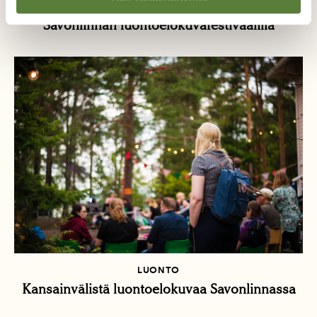
Kurkia, lepakoita ja ympäristöteemaa
Savonlinnan luontoelokuvafestivaalilla
LUONTO
Kansainvälistä luontoelokuvaa Savonlinnassa