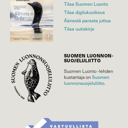
Tilaa Suomen Luonto
Tilaa digilukuoikeus
Äänestä parasta juttua
Tilaa uutiskirje
SUOMEN LUONNON­
SUOJELU­LIITTO
Suomen Luonto -lehden
Suomen
kustantaja on
luonnonsuojelu­liitto
.