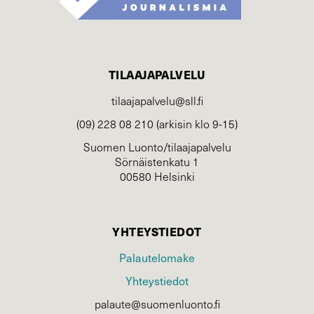
TILAAJAPALVELU
tilaajapalvelu@sll.fi
(09) 228 08 210 (arkisin klo 9-15)
Suomen Luonto/tilaajapalvelu
Sörnäistenkatu 1
00580 Helsinki
YHTEYSTIEDOT
Palautelomake
Yhteystiedot
palaute@suomenluonto.fi