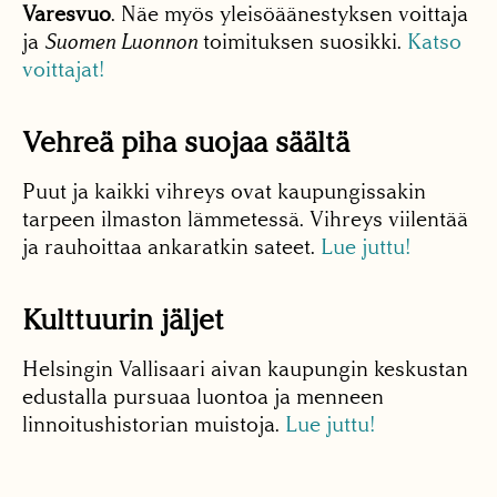
Varesvuo
. Näe myös yleisöäänestyksen voittaja
ja
Suomen Luonnon
toimituksen suosikki.
Katso
voittajat!
Vehreä piha suojaa säältä
Puut ja kaikki vihreys ovat kaupungissakin
tarpeen ilmaston lämmetessä. Vihreys viilentää
ja rauhoittaa ankaratkin sateet.
Lue juttu!
Kulttuurin jäljet
Helsingin Vallisaari aivan kaupungin keskustan
edustalla pursuaa luontoa ja menneen
linnoitushisto­rian muistoja.
Lue juttu!