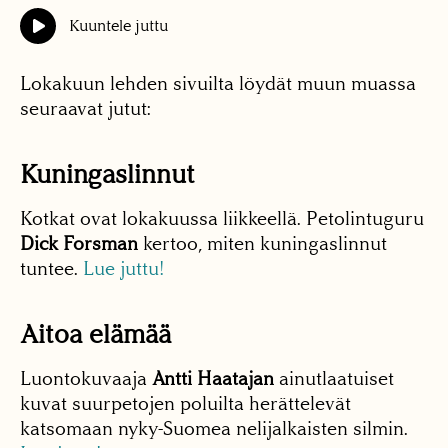
Kuuntele juttu
Lokakuun lehden sivuilta löydät muun muassa
seuraavat jutut:
Kuningaslinnut
Kotkat ovat lokakuussa liikkeellä. Petolintuguru
Dick Forsman
kertoo, miten kuningaslinnut
tuntee.
Lue juttu!
Aitoa elämää
Luontokuvaaja
Antti Haatajan
ainutlaatuiset
kuvat suurpetojen poluilta herättelevät
katsomaan nyky-Suomea nelijalkaisten silmin.