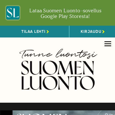
Lataa Suomen Luonto -sovellus
Google Play Storesta!
TILAA LEHTI
KIRJAUDU