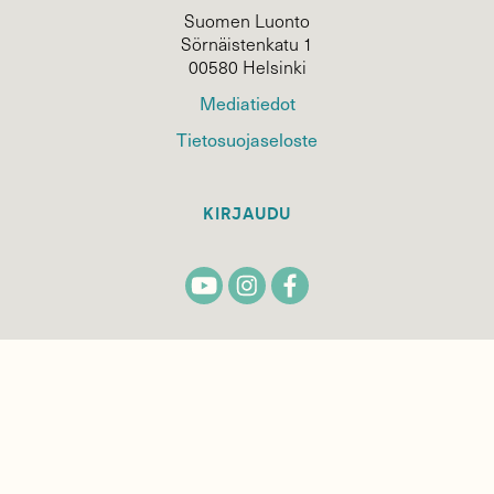
Suomen Luonto
Sörnäistenkatu 1
00580 Helsinki
Mediatiedot
Tietosuojaseloste
KIRJAUDU
TILAA
SUOMEN
LUONNON
UUTIS­KIRJE