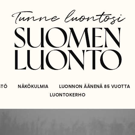
STÖ
NÄKÖKULMIA
LUONNON ÄÄNENÄ 85 VUOTTA
LUONTOKERHO