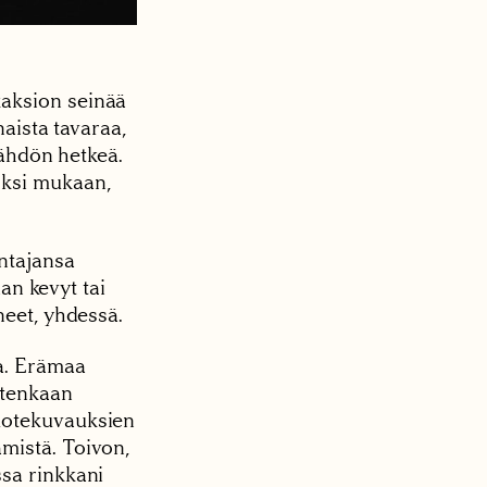
kaksion seinää
naista tavaraa,
lähdön hetkeä.
oksi mukaan,
ntajansa
ian kevyt tai
neet, yhdessä.
ia. Erämaa
itenkaan
tuotekuvauksien
mistä. Toivon,
ssa rinkkani