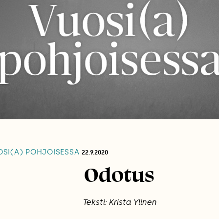
SI(A) POHJOISESSA
22.9.2020
Odotus
Teksti: Krista Ylinen