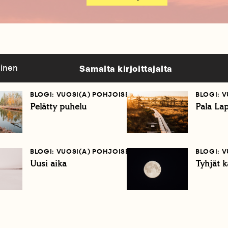
Samalta kirjoittajalta
linen
BLOGI: VUOSI(A) POHJOISESSA
BLOGI: 
Pelätty puhelu
Pala La
BLOGI: VUOSI(A) POHJOISESSA
BLOGI: 
Uusi aika
Tyhjät 