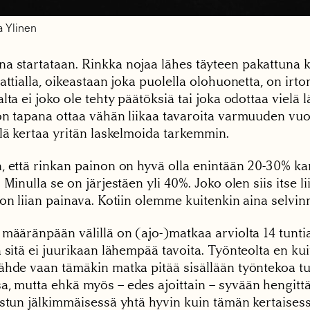
a Ylinen
 startataan. Rinkka nojaa lähes täyteen pakattuna 
attialla, oikeastaan joka puolella olohuonetta, on irto
lta ei joko ole tehty päätöksiä tai joka odottaa vielä 
on tapana ottaa vähän liikaa tavaroita varmuuden vu
llä kertaa yritän laskelmoida tarkemmin.
, että rinkan painon on hyvä olla enintään 20-30% ka
 Minulla se on järjestäen yli 40%. Joko olen siis itse li
on liian painava. Kotiin olemme kuitenkin aina selvin
 määränpään välillä on (ajo-)matkaa arviolta 14 tunt
 sitä ei juurikaan lähempää tavoita. Työnteolta en ku
ähde vaan tämäkin matka pitää sisällään työntekoa 
, mutta ehkä myös – edes ajoittain – syvään hengittä
istun jälkimmäisessä yhtä hyvin kuin tämän kertaises