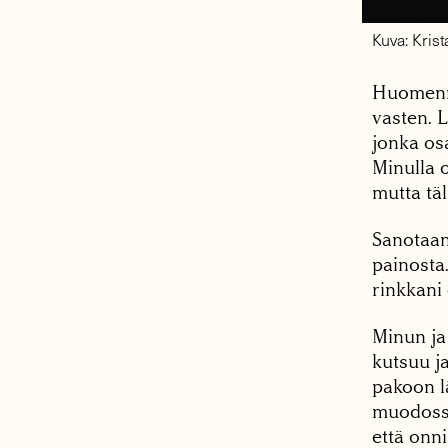
Kuva: Krist
Huomenna
vasten. L
jonka osa
Minulla 
mutta tä
Sanotaan
painosta.
rinkkani 
Minun ja
kutsuu ja
pakoon l
muodossa
että onn