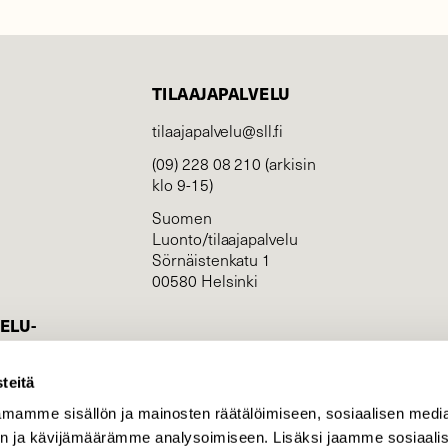
TILAAJAPALVELU
tilaajapalvelu@sll.fi
(09) 228 08 210 (arkisin
klo 9-15)
Suomen
Luonto/tilaajapalvelu
Sörnäistenkatu 1
00580 Helsinki
ELU­
YHTEYSTIEDOT
ntaja on
Palautelomake
teitä
Yhteystiedot
mamme sisällön ja mainosten räätälöimiseen, sosiaalisen medi
n ja kävijämäärämme analysoimiseen. Lisäksi jaamme sosiaali
palaute@suomenluonto.fi