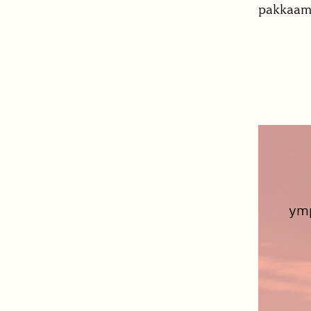
pakkaami
ymp