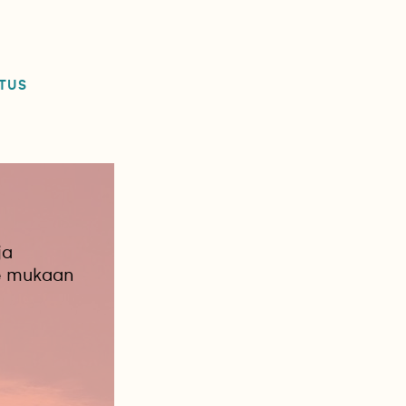
TUS
ja
le mukaan