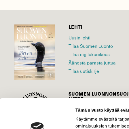
LEHTI
Uusin lehti
Tilaa Suomen Luonto
Tilaa digilukuoikeus
Äänestä parasta juttua
Tilaa uutiskirje
SUOMEN LUONNON­SUOJ
LIITTO
Suomen Luonto -lehden kusta
Tämä sivusto käyttää eväs
Suomen luonnonsuojelu­liitto
.
Käytämme evästeitä tarjoa
ominaisuuksien tukemisee