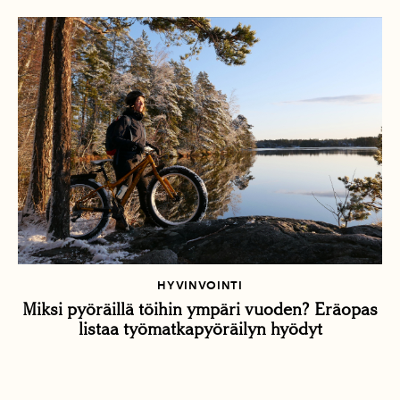
HYVINVOINTI
Miksi pyöräillä töihin ympäri vuoden? Eräopas
listaa työmatkapyöräilyn hyödyt