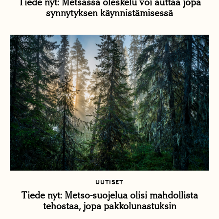
Tiede nyt: Metsässä oleskelu voi auttaa jopa
synnytyksen käynnistämisessä
UUTISET
Tiede nyt: Metso-suojelua olisi mahdollista
tehostaa, jopa pakkolunastuksin