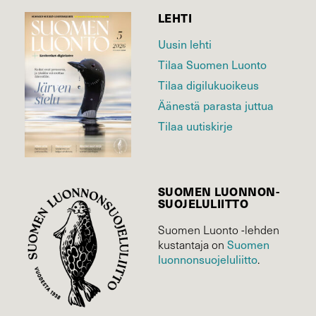
LEHTI
Uusin lehti
Tilaa Suomen Luonto
Tilaa digilukuoikeus
Äänestä parasta juttua
Tilaa uutiskirje
SUOMEN LUONNON­
SUOJELU­LIITTO
Suomen Luonto -lehden
kustantaja on
Suomen
luonnonsuojelu­liitto
.