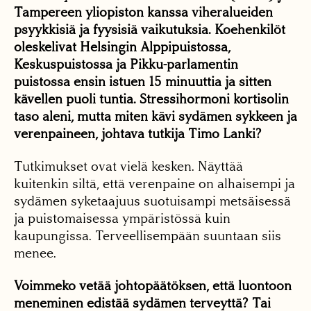
Tampereen yliopiston kanssa viheralueiden
psyykkisiä ja fyysisiä vaikutuksia. Koehenkilöt
oleskelivat Helsingin Alppipuistossa,
Keskuspuistossa ja Pikku-parlamentin
puistossa ensin istuen 15 minuuttia ja sitten
kävellen puoli tuntia. Stressihormoni kortisolin
taso aleni, mutta miten kävi sydämen sykkeen ja
verenpaineen, johtava tutkija Timo Lanki?
Tutkimukset ovat vielä kesken. Näyttää
kuitenkin siltä, että verenpaine on alhaisempi ja
sydämen syketaajuus suotuisampi metsäisessä
ja puistomaisessa ympäristössä kuin
kaupungissa. Terveellisempään suuntaan siis
menee.
Voimmeko vetää johtopäätöksen, että luontoon
meneminen edistää sydämen terveyttä? Tai