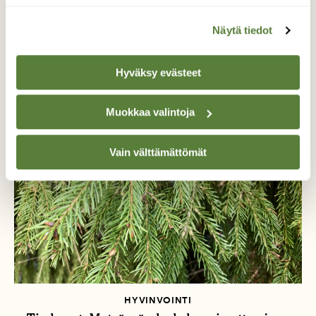
KOLUMNIT
Näytä tiedot
Marko Leppäsen kolumni: Päivänvalon saanti
vaikuttaa kuolleisuuteemme
Hyväksy evästeet
Muokkaa valintoja
Vain välttämättömät
HYVINVOINTI