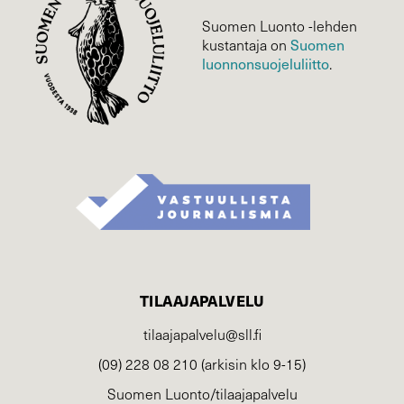
Suomen Luonto -lehden
Suomen
kustantaja on
luonnonsuojelu­liitto
.
TILAAJAPALVELU
tilaajapalvelu@sll.fi
(09) 228 08 210 (arkisin klo 9-15)
Suomen Luonto/tilaajapalvelu