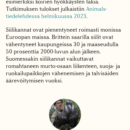
esimerkiksi koirien hyökkäysten takia.
Tutkimuksen tulokset julkaistiin
Animals-
tiedelehdessä helmikuussa 2023
.
Siilikannat ovat pienentyneet roimasti monissa
Euroopan maissa. Brittein saarilla siilit ovat
vähentyneet kaupungeissa 30 ja maaseudulla
50 prosenttia 2000-luvun alun jälkeen.
Suomessakin siilikannat vaikuttavat
romahtaneen murto-osaan liikenteen, suoja- ja
ruokailupaikkojen vähenemisen ja talvisäiden
äärevöitymisen vuoksi.