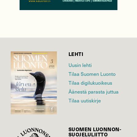
LEHTI
Uusin lehti
Tilaa Suomen Luonto
Tilaa digilukuoikeus
Äänestä parasta juttua
Tilaa uutiskirje
SUOMEN LUONNON­
SUOJELU­LIITTO