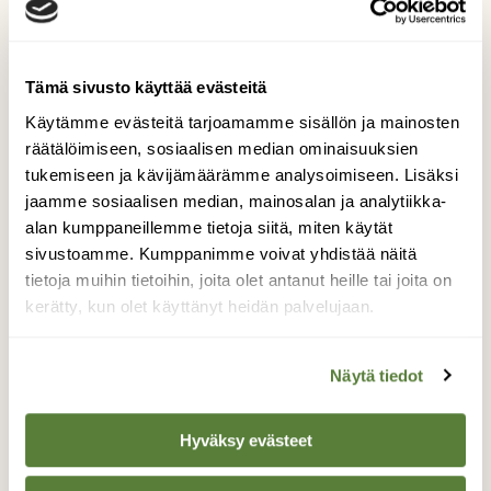
Tämä sivusto käyttää evästeitä
Käytämme evästeitä tarjoamamme sisällön ja mainosten
räätälöimiseen, sosiaalisen median ominaisuuksien
tukemiseen ja kävijämäärämme analysoimiseen. Lisäksi
NISÄKKÄÄT
jaamme sosiaalisen median, mainosalan ja analytiikka-
Ihminen toi siilin Suomeen – 150 vuotta
alan kumppaneillemme tietoja siitä, miten käytät
myöhemmin piikkipallo on lähes uhanalainen
sivustoamme. Kumppanimme voivat yhdistää näitä
tietoja muihin tietoihin, joita olet antanut heille tai joita on
kerätty, kun olet käyttänyt heidän palvelujaan.
Näytä tiedot
Hyväksy evästeet