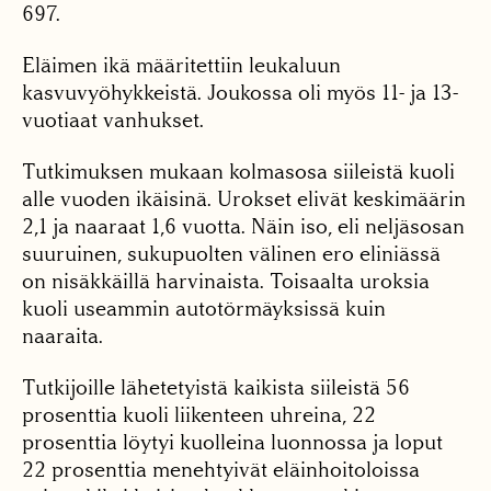
697.
Eläimen ikä määritettiin leukaluun
kasvuvyöhykkeistä. Joukossa oli myös 11- ja 13-
vuotiaat vanhukset.
Tutkimuksen mukaan kolmasosa siileistä kuoli
alle vuoden ikäisinä. Urokset elivät keskimäärin
2,1 ja naaraat 1,6 vuotta. Näin iso, eli neljäsosan
suuruinen, sukupuolten välinen ero eliniässä
on nisäkkäillä harvinaista. Toisaalta uroksia
kuoli useammin autotörmäyksissä kuin
naaraita.
Tutkijoille lähetetyistä kaikista siileistä 56
prosenttia kuoli liikenteen uhreina, 22
prosenttia löytyi kuolleina luonnossa ja loput
22 prosenttia menehtyivät eläinhoitoloissa