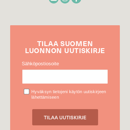
TILAA
SUOMEN
LUONNON
UUTIS­KIRJE
Sähköpostiosoite
Hyväksyn tietojeni käytön uutiskirjeen
lähettämiseen