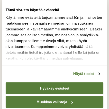
kuvannut vuosien mittaan monia juttuja myös
Suomen Luonnon printtilehteen. Samuli Haapasalon
Tämä sivusto käyttää evästeitä
kirjoittama ja kuvaama kirja "Tii tii tiainen" ilmestyi
vuonna 2017.
Käytämme evästeitä tarjoamamme sisällön ja mainosten
räätälöimiseen, sosiaalisen median ominaisuuksien
tukemiseen ja kävijämäärämme analysoimiseen. Lisäksi
jaamme sosiaalisen median, mainosalan ja analytiikka-
KILJUHANHI
MUUTTOREITIT
alan kumppaneillemme tietoja siitä, miten käytät
POHJOLAN KILJUHANHI
SUOJELU
sivustoamme. Kumppanimme voivat yhdistää näitä
TALVEHTIMISALUE
UHANALAISUUS
tietoja muihin tietoihin, joita olet antanut heille tai joita on
VUOSI LUONNOSSA
kerätty, kun olet käyttänyt heidän palvelujaan.
Näytä tiedot
Tilaa Suomen Luonto
Hyväksy evästeet
Tue ajankohtaista ja asiantuntevaa
luonto- ja ympäristöjournalismia.
Muokkaa valintoja
Tilaa Suomen Luonto ja tule mukaan