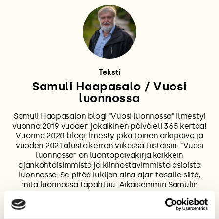
Teksti
Samuli Haapasalo / Vuosi
luonnossa
Samuli Haapasalon blogi "Vuosi luonnossa" ilmestyi
vuonna 2019 vuoden jokaikinen päivä eli 365 kertaa!
Vuonna 2020 blogi ilmesty joka toinen arkipäivä ja
vuoden 2021 alusta kerran viikossa tiistaisin. "Vuosi
luonnossa" on luontopäiväkirja kaikkein
ajankohtaisimmista ja kiinnostavimmista asioista
luonnossa. Se pitää lukijan aina ajan tasalla siitä,
mitä luonnossa tapahtuu. Aikaisemmin Samulin
kirjoituksia ja kuvia on saanut tarkastella "100 päivää
luonnossa" ja "Linturetkellä" -juttusarjoista. Pitkän
linjan luontoharrastajana hän on kirjoittanut ja