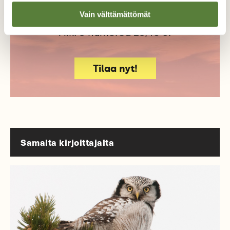
luonnonystävien joukkoon!
Vain välttämättömät
Alk. 3 numeroa 23,40 €.
Tilaa nyt!
Samalta kirjoittajalta