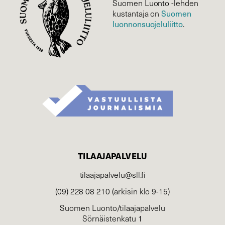
Suomen Luonto -lehden
Suomen
kustantaja on
luonnonsuojelu­liitto
.
TILAAJAPALVELU
tilaajapalvelu@sll.fi
(09) 228 08 210 (arkisin klo 9-15)
Suomen Luonto/tilaajapalvelu
Sörnäistenkatu 1