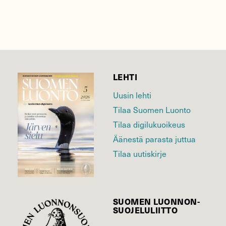
LEHTI
Uusin lehti
Tilaa Suomen Luonto
Tilaa digilukuoikeus
Äänestä parasta juttua
Tilaa uutiskirje
SUOMEN LUONNON­
SUOJELU­LIITTO