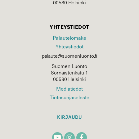
00580 Helsinki
YHTEYSTIEDOT
Palautelomake
Yhteystiedot
palaute@suomenluonto.fi
Suomen Luonto
Sörnäistenkatu 1
00580 Helsinki
Mediatiedot
Tietosuojaseloste
KIRJAUDU