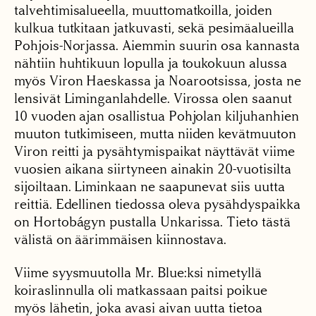
talvehtimisalueella, muuttomatkoilla, joiden
kulkua tutkitaan jatkuvasti, sekä pesimäalueilla
Pohjois-Norjassa. Aiemmin suurin osa kannasta
nähtiin huhtikuun lopulla ja toukokuun alussa
myös Viron Haeskassa ja Noarootsissa, josta ne
lensivät Liminganlahdelle. Virossa olen saanut
10 vuoden ajan osallistua Pohjolan kiljuhanhien
muuton tutkimiseen, mutta niiden kevätmuuton
Viron reitti ja pysähtymispaikat näyttävät viime
vuosien aikana siirtyneen ainakin 20-vuotisilta
sijoiltaan. Liminkaan ne saapunevat siis uutta
reittiä. Edellinen tiedossa oleva pysähdyspaikka
on Hortobágyn pustalla Unkarissa. Tieto tästä
välistä on äärimmäisen kiinnostava.
Viime syysmuutolla Mr. Blue:ksi nimetyllä
koiraslinnulla oli matkassaan paitsi poikue
myös lähetin, joka avasi aivan uutta tietoa