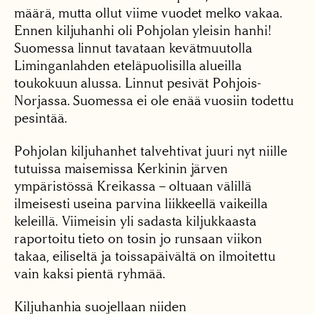
määrä, mutta ollut viime vuodet melko vakaa.
Ennen kiljuhanhi oli Pohjolan yleisin hanhi!
Suomessa linnut tavataan kevätmuutolla
Liminganlahden eteläpuolisilla alueilla
toukokuun alussa. Linnut pesivät Pohjois-
Norjassa. Suomessa ei ole enää vuosiin todettu
pesintää.
Pohjolan kiljuhanhet talvehtivat juuri nyt niille
tutuissa maisemissa Kerkinin järven
ympäristössä Kreikassa – oltuaan välillä
ilmeisesti useina parvina liikkeellä vaikeilla
keleillä. Viimeisin yli sadasta kiljukkaasta
raportoitu tieto on tosin jo runsaan viikon
takaa, eiliseltä ja toissapäivältä on ilmoitettu
vain kaksi pientä ryhmää.
Kiljuhanhia suojellaan niiden