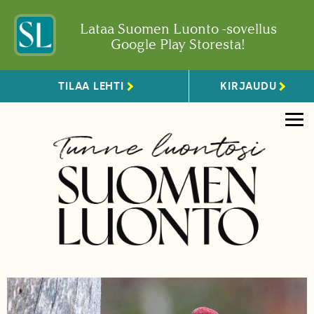
Lataa Suomen Luonto -sovellus
Google Play Storesta!
TILAA LEHTI
KIRJAUDU