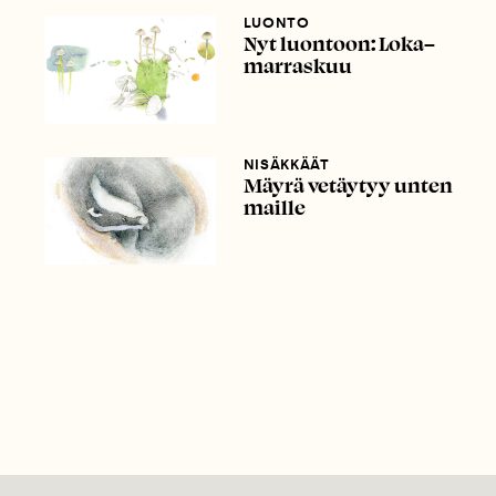
LUONTO
Nyt luontoon: Loka–
marraskuu
NISÄKKÄÄT
Mäyrä vetäytyy unten
maille