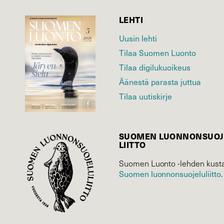
LEHTI
Uusin lehti
Tilaa Suomen Luonto
Tilaa digilukuoikeus
Äänestä parasta juttua
Tilaa uutiskirje
SUOMEN LUONNON­SUOJ
LIITTO
Suomen Luonto -lehden kusta
Suomen luonnonsuojelu­liitto
.