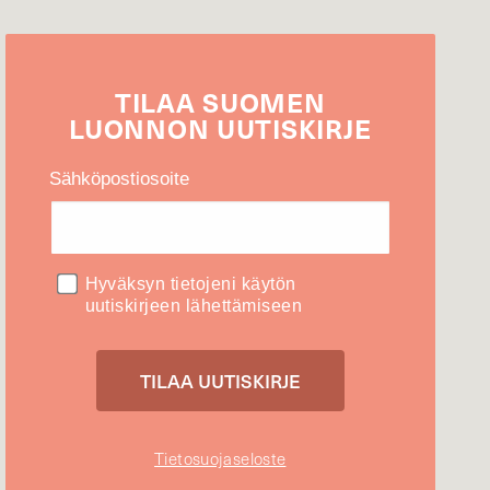
TILAA
SUOMEN
LUONNON
UUTIS­KIRJE
Sähköpostiosoite
Hyväksyn tietojeni käytön
uutiskirjeen lähettämiseen
Tietosuojaseloste