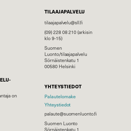
TILAAJAPALVELU
tilaajapalvelu@sll.fi
(09) 228 08 210 (arkisin
klo 9-15)
Suomen
Luonto/tilaajapalvelu
Sörnäistenkatu 1
00580 Helsinki
ELU­
YHTEYSTIEDOT
ntaja on
Palautelomake
Yhteystiedot
palaute@suomenluonto.fi
Suomen Luonto
Sörnäistenkatu 1