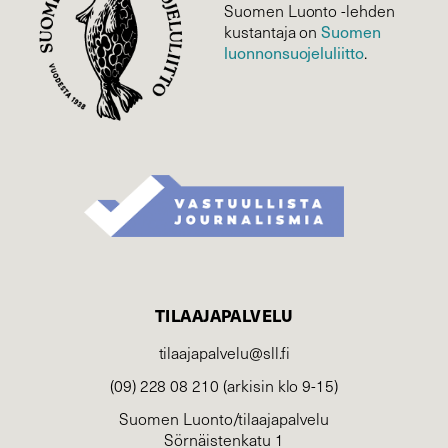
Suomen Luonto -lehden
Suomen
kustantaja on
luonnonsuojelu­liitto
.
TILAAJAPALVELU
tilaajapalvelu@sll.fi
(09) 228 08 210 (arkisin klo 9-15)
Suomen Luonto/tilaajapalvelu
Sörnäistenkatu 1