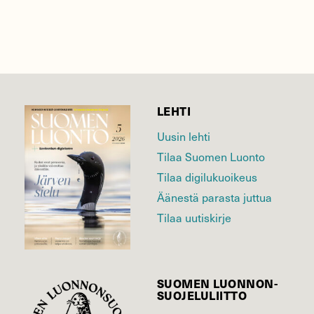
LEHTI
Uusin lehti
Tilaa Suomen Luonto
Tilaa digilukuoikeus
Äänestä parasta juttua
Tilaa uutiskirje
SUOMEN LUONNON­
SUOJELU­LIITTO