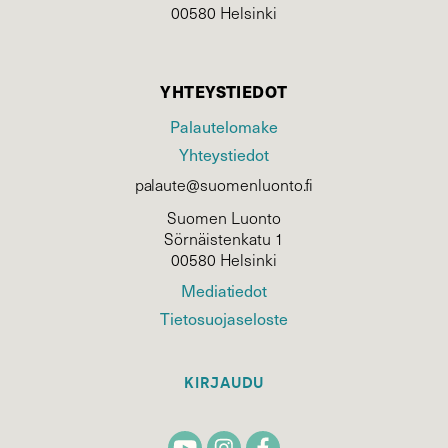
00580 Helsinki
YHTEYSTIEDOT
Palautelomake
Yhteystiedot
palaute@suomenluonto.fi
Suomen Luonto
Sörnäistenkatu 1
00580 Helsinki
Mediatiedot
Tietosuojaseloste
KIRJAUDU