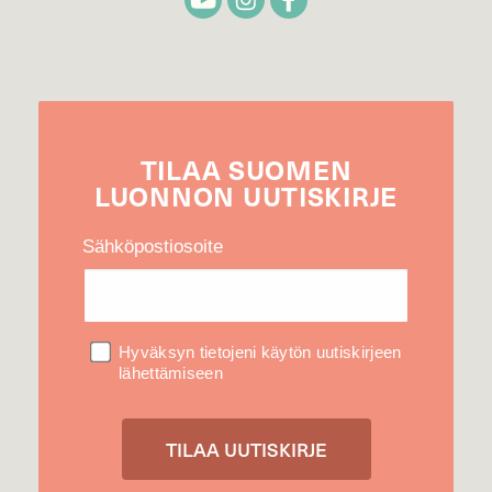
TILAA
SUOMEN
LUONNON
UUTIS­KIRJE
Sähköpostiosoite
Hyväksyn tietojeni käytön uutiskirjeen
lähettämiseen