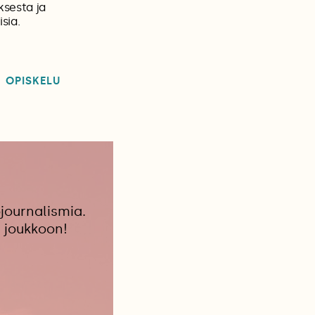
ksesta ja
sia.
OPISKELU
journalismia.
 joukkoon!