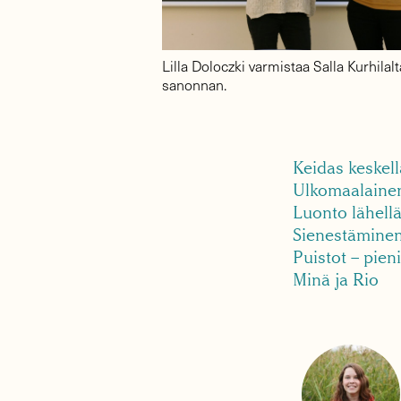
Lilla Doloczki varmistaa Salla Kurhilal
sanonnan.
Keidas keskel
Ulkomaalaine
Luonto lähell
Sienestämine
Puistot – pien
Minä ja Rio