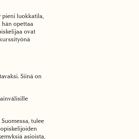
pieni luokkatila,
, hän opettaa
iskelijaa ovat
 kurssityönä
tavaksi. Siinä on
invälisille
 Suomessa, tulee
 opiskelijoiden
kemyksiä asioista,