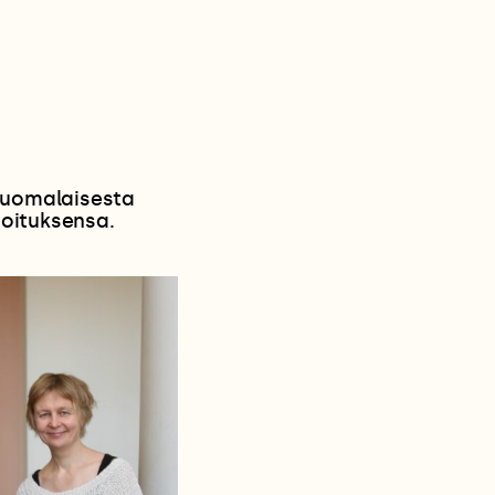
n suomalaisesta
joituksensa.