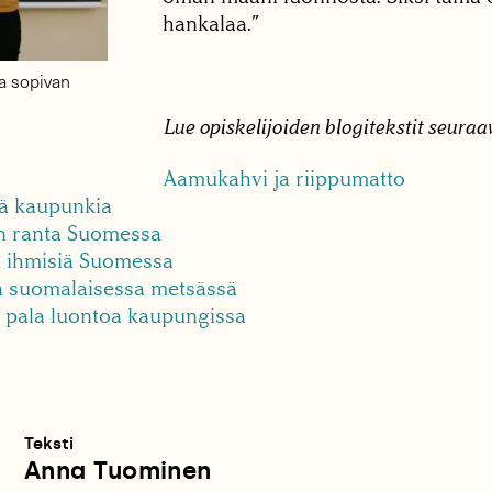
hankalaa.”
ta sopivan
Lue opiskelijoiden blogitekstit seuraav
Aamukahvi ja riippumatto
lä kaupunkia
n ranta Suomessa
ä ihmisiä Suomessa
n suomalaisessa metsässä
i pala luontoa kaupungissa
Teksti
Anna Tuominen