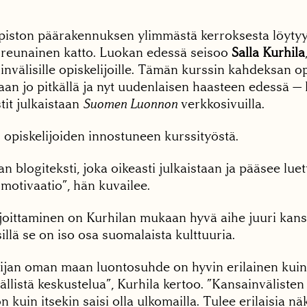
opiston päärakennuksen ylimmästä kerroksesta löytyy 
toreunainen katto. Luokan edessä seisoo
Salla Kurhila
välisille opiskelijoille. Tämän kurssin kahdeksan op
aan jo pitkällä ja nyt uudenlaisen haasteen edessä —
stit julkaistaan
Suomen Luonnon
verkkosivuilla.
 opiskelijoiden innostuneen kurssityöstä.
an blogiteksti, joka oikeasti julkaistaan ja pääsee luet
 motivaatio”, hän kuvailee.
joittaminen on Kurhilan mukaan hyvä aihe juuri kansa
 sillä se on iso osa suomalaista kulttuuria.
lijan oman maan luontosuhde on hyvin erilainen kuin
llistä keskustelua”, Kurhila kertoo. ”Kansainvälisten
 kuin itsekin saisi olla ulkomailla. Tulee erilaisia nä