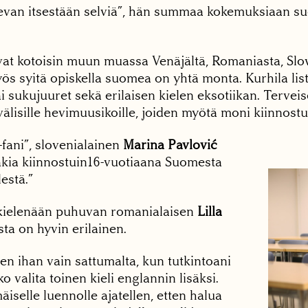
olevan itsestään selviä”, hän summaa kokemuksiaan s
vat kotoisin muun muassa Venäjältä, Romaniasta, Slov
yös syitä opiskella suomea on yhtä monta. Kurhila list
i sukujuuret sekä erilaisen kielen eksotiikan. Terveis
älisille hevimuusikoille, joiden myötä moni kiinnost
fani”, slovenialainen
Marina Pavlović
takia kiinnostuin16-vuotiaana Suomesta
estä.”
kielenään puhuvan romanialaisen
Lilla
ta on hyvin erilainen.
en ihan vain sattumalta, kun tutkintoani
o valita toinen kieli englannin lisäksi.
selle luennolle ajatellen, etten halua