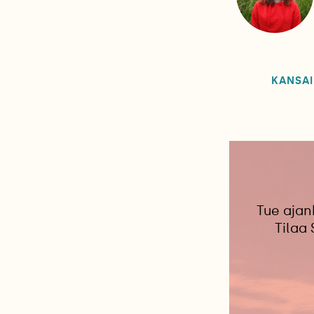
KANSAI
Tue ajan
Tilaa