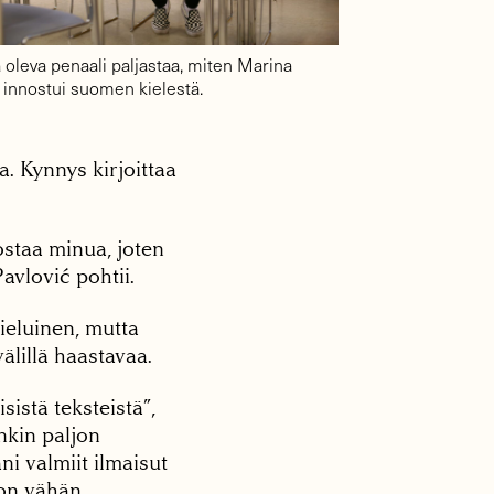
 oleva penaali paljastaa, miten Marina
 innostui suomen kielestä.
. Kynnys kirjoittaa
nostaa minua, joten
avlović pohtii.
ieluinen, mutta
välillä haastavaa.
istä teksteistä”,
nkin paljon
ni valmiit ilmaisut
 on vähän