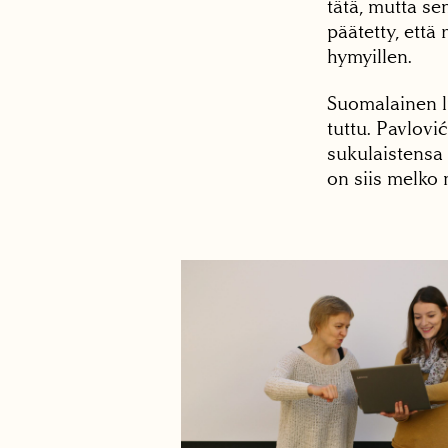
tätä, mutta se
päätetty, että 
hymyillen.
Suomalainen 
tuttu. Pavlov
sukulaistensa
on siis melko 