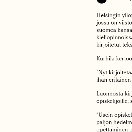
Helsingin yli
jossa on viis
suomea kansain
kieliopinnoiss
kirjoitetut tek
Kurhila kertoo
”Nyt kirjoiteta
ihan erilainen
Luonnosta kir
opiskelijoille,
”Usein opiske
paljon hedelmä
opettaminen on