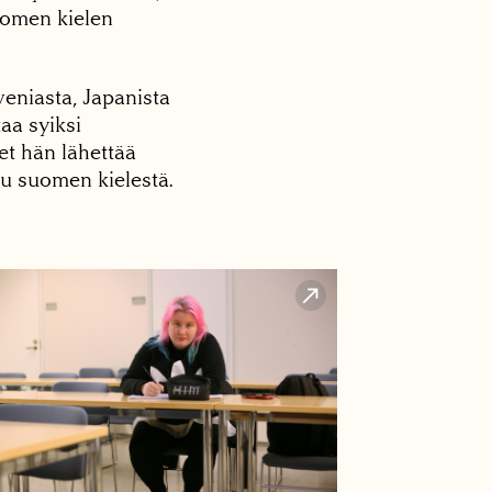
uomen kielen
eniasta, Japanista
aa syiksi
et hän lähettää
uu suomen kielestä.
