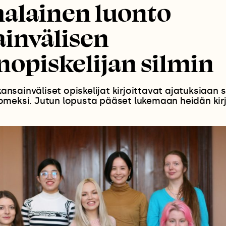
alainen luonto
invälisen
nopiskelijan silmin
 kansainväliset opiskelijat kirjoittavat ajatuksiaa
omeksi. Jutun lopusta pääset lukemaan heidän kir