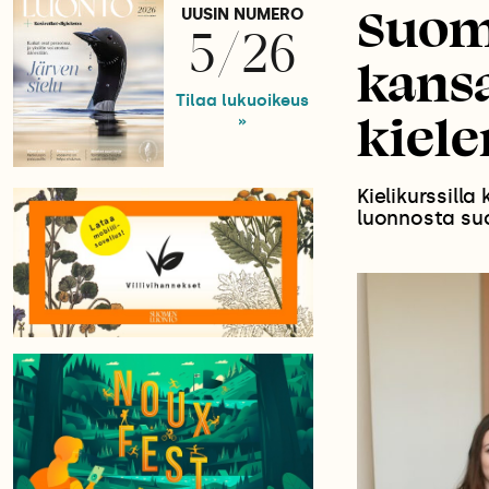
Suom
UUSIN NUMERO
5/26
kansa
Tilaa lukuoikeus
kiele
»
Kielikurssilla
luonnosta su