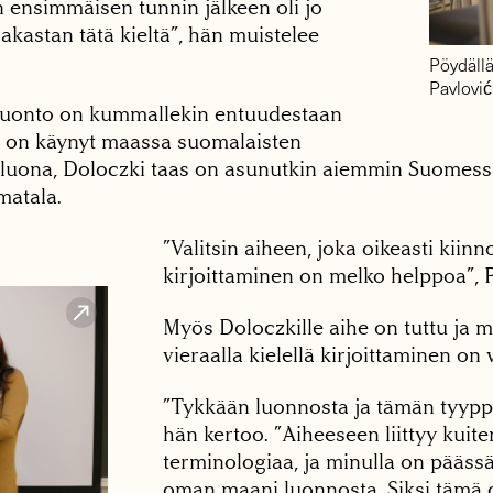
n ensimmäisen tunnin jälkeen oli jo
rakastan tätä kieltä”, hän muistelee
Pöydällä
Pavlović
luonto on kummallekin entuudestaan
ić on käynyt maassa suomalaisten
 luona, Doloczki taas on asunutkin aiemmin Suomessa
matala.
”Valitsin aiheen, joka oikeasti kiin
kirjoittaminen on melko helppoa”, P

Myös Doloczkille aihe on tuttu ja m
vieraalla kielellä kirjoittaminen on 
”Tykkään luonnosta ja tämän tyyppis
hän kertoo. ”Aiheeseen liittyy kuite
terminologiaa, ja minulla on päässä
oman maani luonnosta. Siksi tämä