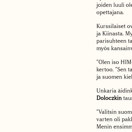
joiden luuli 
opettajana.
Kurssilaiset o
ja Kiinasta. M
parisuhteen ta
myös kansainv
”Olen iso HIM-
kertoo. ”Sen 
ja suomen kiel
Unkaria äidin
Doloczkin
taus
”Valitsin suom
varten oli pakk
Menin ensimmäi