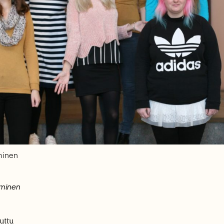
minen
ominen
uttu