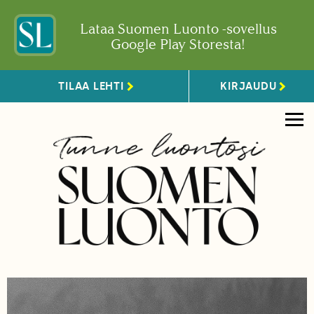
Lataa Suomen Luonto -sovellus
Google Play Storesta!
TILAA LEHTI
KIRJAUDU