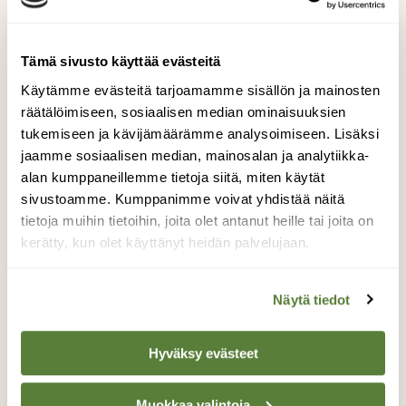
Tämä sivusto käyttää evästeitä
Käytämme evästeitä tarjoamamme sisällön ja mainosten
räätälöimiseen, sosiaalisen median ominaisuuksien
tukemiseen ja kävijämäärämme analysoimiseen. Lisäksi
jaamme sosiaalisen median, mainosalan ja analytiikka-
alan kumppaneillemme tietoja siitä, miten käytät
sivustoamme. Kumppanimme voivat yhdistää näitä
tietoja muihin tietoihin, joita olet antanut heille tai joita on
kerätty, kun olet käyttänyt heidän palvelujaan.
Teksti
Krista Ylinen
Näytä tiedot
Krista Ylinen on Etelä-Suomessa asuva, mutta
sielunsa pohjoiseen unohtanut valokuvaaja. Hän vie
Hyväksy evästeet
lukijat Suomen luontoon, maisemiin ja hetkiin, joiden
mittaamattoman arvon hän haluaisi jokaisen
suomalaisen näkevän. Vuosi(a) pohjoisessa -blogissa
Muokkaa valintoja