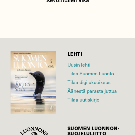
Revontulien aika
LEHTI
Uusin lehti
Tilaa Suomen Luonto
Tilaa digilukuoikeus
Äänestä parasta juttua
Tilaa uutiskirje
SUOMEN LUONNON­
SUOJELU­LIITTO