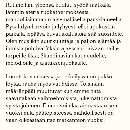
Rutiineihini yleensä kuuluu syödä matkalla
lämmin ateria ruokathermoksesta,
mahdollisimman maisemallisella parkkialueella.
Pysähdyn harvoin ja lyhyesti ellei apukuskin
paikalla lepäävä kuvauskalustoni sitä suosittele.
Olen musiikin suurkuluttaja ja paljon elämää ja
ihmisiä pohtiva. Yksin ajaessani raivaan näille
tarpeille tilaa; Skandinavian kauneudelle,
melodioille ja ajatuksenjuoksulle.
Luontokuvauksessa ja retkeilyssä on pakko
löytää rauha myös vauhdissa. Toisinaan
määränpäät muuttuvat kun emme niitä
saavutakaan vaihtoehtoisista, lukemattomista
syistä johtuen. Emme voi elää ainoastaan sen
vuoksi mitä päätepisteessä mahdollisesti on
vaan oikeastaan itse matkanteon vuoksi.