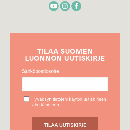
TILAA
SUOMEN
LUONNON
UUTIS­KIRJE
Sähköpostiosoite
Hyväksyn tietojeni käytön uutiskirjeen
lähettämiseen