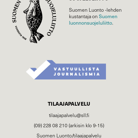
Suomen Luonto -lehden
Suomen
kustantaja on
luonnonsuojelu­liitto
.
TILAAJAPALVELU
tilaajapalvelu@sll.fi
(09) 228 08 210 (arkisin klo 9-15)
Suomen Luonto/tilaajapalvelu