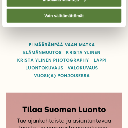
Krista kuvailee työtään ammattiluontokuvaajana ja
jakaa kertomuksia valokuvien takaa.
www.instagram.com/krista_ylinen
Vain välttämättömät
www.facebook.com/kristaylinenphotography
EI MÄÄRÄNPÄÄ VAAN MATKA
ELÄMÄNMUUTOS
KRISTA YLINEN
KRISTA YLINEN PHOTOGRAPHY
LAPPI
LUONTOKUVAUS
VALOKUVAUS
VUOSI(A) POHJOISESSA
Tilaa Suomen Luonto
Tue ajankohtaista ja asiantuntevaa
luonto- ja ympäristöjournalismia.