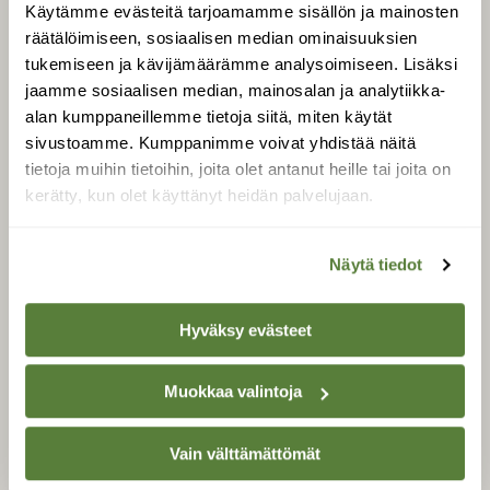
Käytämme evästeitä tarjoamamme sisällön ja mainosten
Tilaa Suomen Luonto
räätälöimiseen, sosiaalisen median ominaisuuksien
Tilaa digilukuoikeus
tukemiseen ja kävijämäärämme analysoimiseen. Lisäksi
Äänestä parasta juttua
jaamme sosiaalisen median, mainosalan ja analytiikka-
alan kumppaneillemme tietoja siitä, miten käytät
Tilaa uutiskirje
sivustoamme. Kumppanimme voivat yhdistää näitä
tietoja muihin tietoihin, joita olet antanut heille tai joita on
kerätty, kun olet käyttänyt heidän palvelujaan.
SUOMEN LUONNON­
SUOJELU­LIITTO
Näytä tiedot
Suomen Luonto -lehden
kustantaja on
Suomen
luonnonsuojelu­liitto
.
Hyväksy evästeet
Muokkaa valintoja
Vain välttämättömät