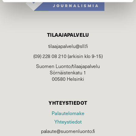
TILAAJAPALVELU
tilaajapalvelu@sll.fi
(09) 228 08 210 (arkisin klo 9-15)
Suomen Luonto/tilaajapalvelu
Sörnäistenkatu 1
00580 Helsinki
YHTEYSTIEDOT
Palautelomake
Yhteystiedot
palaute@suomenluonto.fi