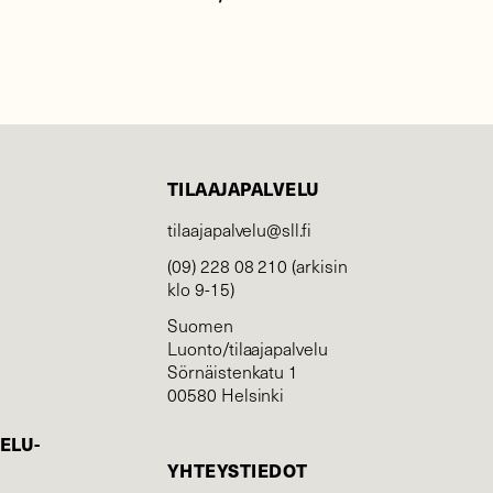
TILAAJAPALVELU
tilaajapalvelu@sll.fi
(09) 228 08 210 (arkisin
klo 9-15)
Suomen
Luonto/tilaajapalvelu
Sörnäistenkatu 1
00580 Helsinki
ELU­
YHTEYSTIEDOT