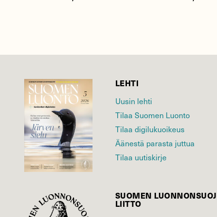
LEHTI
Uusin lehti
Tilaa Suomen Luonto
Tilaa digilukuoikeus
Äänestä parasta juttua
Tilaa uutiskirje
SUOMEN LUONNON­SUOJ
LIITTO