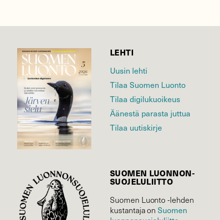
LEHTI
Uusin lehti
Tilaa Suomen Luonto
Tilaa digilukuoikeus
Äänestä parasta juttua
Tilaa uutiskirje
SUOMEN LUONNON­
SUOJELU­LIITTO
Suomen Luonto -lehden
kustantaja on
Suomen