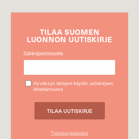
TILAA
SUOMEN
LUONNON
UUTIS­KIRJE
Sähköpostiosoite
Hyväksyn tietojeni käytön uutiskirjeen
lähettämiseen
Tietosuojaseloste