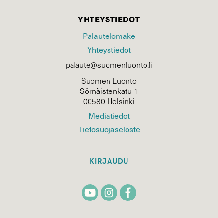
YHTEYSTIEDOT
Palautelomake
Yhteystiedot
palaute@suomenluonto.fi
Suomen Luonto
Sörnäistenkatu 1
00580 Helsinki
Mediatiedot
Tietosuojaseloste
KIRJAUDU