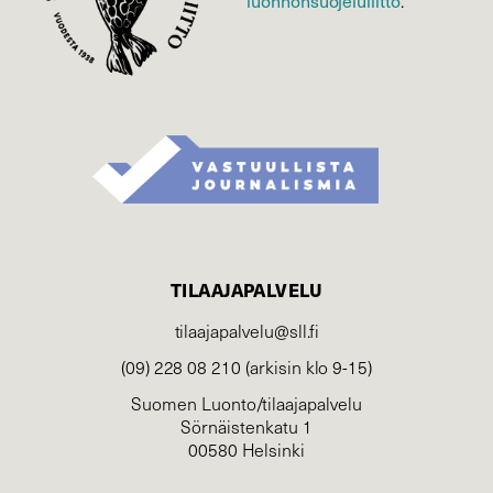
luonnonsuojelu­liitto
.
TILAAJAPALVELU
tilaajapalvelu@sll.fi
(09) 228 08 210 (arkisin klo 9-15)
Suomen Luonto/tilaajapalvelu
Sörnäistenkatu 1
00580 Helsinki