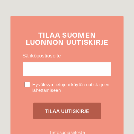
TILAA
SUOMEN
LUONNON
UUTIS­KIRJE
Sähköpostiosoite
Hyväksyn tietojeni käytön uutiskirjeen
lähettämiseen
Tietosuojaseloste