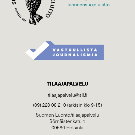
luonnonsuojelu­liitto
.
TILAAJAPALVELU
tilaajapalvelu@sll.fi
(09) 228 08 210 (arkisin klo 9-15)
Suomen Luonto/tilaajapalvelu
Sörnäistenkatu 1
00580 Helsinki