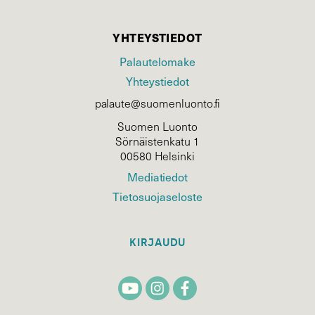
YHTEYSTIEDOT
Palautelomake
Yhteystiedot
palaute@suomenluonto.fi
Suomen Luonto
Sörnäistenkatu 1
00580 Helsinki
Mediatiedot
Tietosuojaseloste
KIRJAUDU