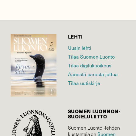
LEHTI
Uusin lehti
Tilaa Suomen Luonto
Tilaa digilukuoikeus
Äänestä parasta juttua
Tilaa uutiskirje
SUOMEN LUONNON­
SUOJELU­LIITTO
Suomen Luonto -lehden
kustantaja on
Suomen