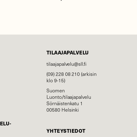
TILAAJAPALVELU
tilaajapalvelu@sll.fi
(09) 228 08 210 (arkisin
klo 9-15)
Suomen
Luonto/tilaajapalvelu
Sörnäistenkatu 1
00580 Helsinki
ELU­
YHTEYSTIEDOT