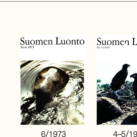
6/1973
4–5/1