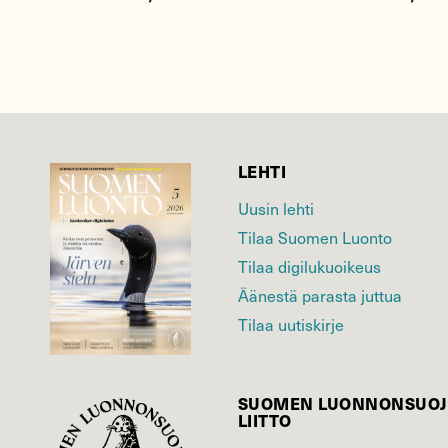
LEHTI
Uusin lehti
Tilaa Suomen Luonto
Tilaa digilukuoikeus
Äänestä parasta juttua
Tilaa uutiskirje
SUOMEN LUONNON­SUOJ
LIITTO