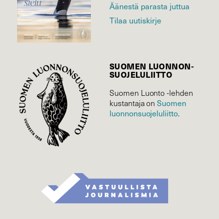
Äänestä parasta juttua
Tilaa uutiskirje
SUOMEN LUONNON­
SUOJELU­LIITTO
Suomen Luonto -lehden
Suomen
kustantaja on
luonnonsuojelu­liitto
.