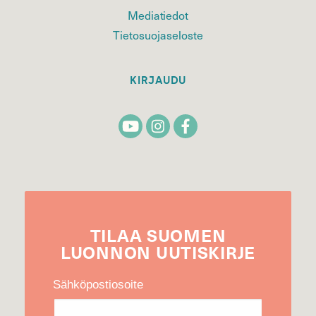
Mediatiedot
Tietosuojaseloste
KIRJAUDU
TILAA
SUOMEN
LUONNON
UUTIS­KIRJE
Sähköpostiosoite