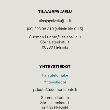
TILAAJAPALVELU
tilaajapalvelu@sll.fi
(09) 228 08 210 (arkisin klo 9-15)
Suomen Luonto/tilaajapalvelu
Sörnäistenkatu 1
00580 Helsinki
YHTEYSTIEDOT
Palautelomake
Yhteystiedot
palaute@suomenluonto.fi
Suomen Luonto
Sörnäistenkatu 1
00580 Helsinki