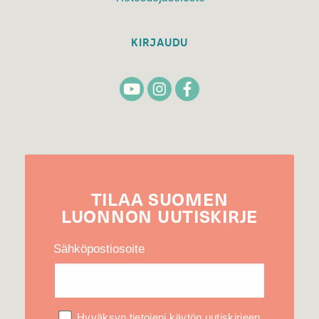
KIRJAUDU
TILAA
SUOMEN
LUONNON
UUTIS­KIRJE
Sähköpostiosoite
Hyväksyn tietojeni käytön uutiskirjeen