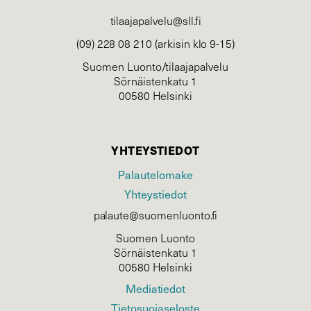
tilaajapalvelu@sll.fi
(09) 228 08 210 (arkisin klo 9-15)
Suomen Luonto/tilaajapalvelu
Sörnäistenkatu 1
00580 Helsinki
YHTEYSTIEDOT
Palautelomake
Yhteystiedot
palaute@suomenluonto.fi
Suomen Luonto
Sörnäistenkatu 1
00580 Helsinki
Mediatiedot
Tietosuojaseloste