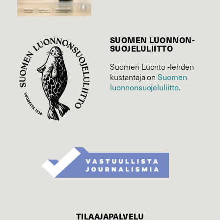
SUOMEN LUONNON­
SUOJELU­LIITTO
Suomen Luonto -lehden
Suomen
kustantaja on
luonnonsuojelu­liitto
.
TILAAJAPALVELU