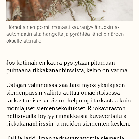
Hömötiainen poimii monasti kauranjyviä ruokinta-
automaatin alta hangelta ja pyrähtää lähelle näreen
oksalle aterialle.
Jos kotimainen kaura pystytään pitämään
puhtaana rikkakananhirssistä, keino on varma.
Ostajan valinnoissa saattaisi myös yksilajisen
siemenpussin valinta auttaa omaehtoisessa
tarkastamisessa. Se on helpompi tarkastaa kuin
monilajiset siemensekoitukset. Ruokaviraston
nettisivuilta löytyy rinnakkaisia kuvavertailuja
rikkakananhirssin ja muiden siementen kesken.
Tali ja läski ilman tarkastamattomia siemeniä