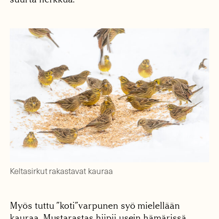
Keltasirkut rakastavat kauraa
Myös tuttu ”koti”varpunen syö mielellään
kauraa. Mustarastas hiipii usein hämärissä