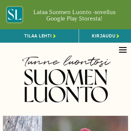
Lataa Suomen Luonto -sovellus
Google Play Storesta!
TILAA LEHTI
KIRJAUDU