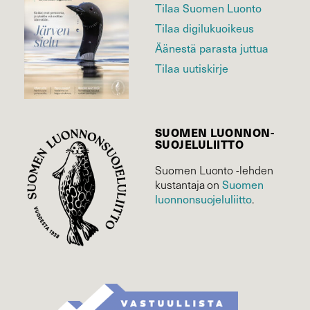
Tilaa Suomen Luonto
Tilaa digilukuoikeus
Äänestä parasta juttua
Tilaa uutiskirje
SUOMEN LUONNON­
SUOJELU­LIITTO
Suomen Luonto -lehden
kustantaja on
Suomen
luonnonsuojelu­liitto
.