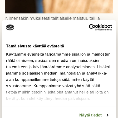
Nimensäkin mukaisesti talitiaiselle maistuu tali ja
siemenistä mm. kauranjyvät.
Tämä sivusto käyttää evästeitä
Käytämme evästeitä tarjoamamme sisällön ja mainosten
räätälöimiseen, sosiaalisen median ominaisuuksien
tukemiseen ja kävijämäärämme analysoimiseen. Lisäksi
jaamme sosiaalisen median, mainosalan ja analytiikka-
Teksti
alan kumppaneillemme tietoja siitä, miten käytät
Samuli Haapasalo / Vuosi
sivustoamme. Kumppanimme voivat yhdistää näitä
luonnossa
tietoja muihin tietoihin, joita olet antanut heille tai joita on
kerätty, kun olet käyttänyt heidän palvelujaan.
Samuli Haapasalon blogi "Vuosi luonnossa" ilmestyi
vuonna 2019 vuoden jokaikinen päivä eli 365 kertaa!
Vuonna 2020 blogi ilmesty joka toinen arkipäivä ja
Näytä tiedot