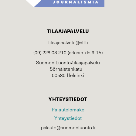
TILAAJAPALVELU
tilaajapalvelu@sll.fi
(09) 228 08 210 (arkisin klo 9-15)
Suomen Luonto/tilaajapalvelu
Sörnäistenkatu 1
00580 Helsinki
YHTEYSTIEDOT
Palautelomake
Yhteystiedot
palaute@suomenluonto.fi