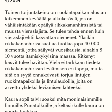
4/2024
Toinen torjuntakeino on ruokintapaikan alustan
kitkeminen keväällä ja alkukesästä, jos on
vähäisintäkään epäilyä rikkakananhirssistä tai
muusta vieraslajista. Se tulee tehdä ennen kuin
vieraslaji ehtii kasvattaa siemenet. Yksikin
rikkakananhirssi saattaa tuottaa jopa 40 000
siementä, jotka säilyvät vuosikausia, ainakin 8-
10 vuotta itämiskykyisinä maassa. Kitkenyt
kasvit tulee hävittää. Vielä ei tarkkaan tiedetä
rikkakananhirssin leviämisen eri tapoja, mutta
sitä on syytä ennakoivasti torjua lintujen
ruokintapaikoilla ja lintulaudoilla, joita on
arveltu yhdeksi leviämisen lähteeksi.
Kaura sopii talviruoaksi mitä moninaisimmille
linnuille. Punatulkuille ja keltasirkulle kaura on
suurta herkkua.