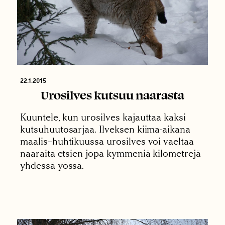
22.1.2015
Urosilves kutsuu naarasta
Kuuntele, kun urosilves kajauttaa kaksi
kutsuhuutosarjaa. Ilveksen kiima-aikana
maalis–huhtikuussa urosilves voi vaeltaa
naaraita etsien jopa kymmeniä kilometrejä
yhdessä yössä.