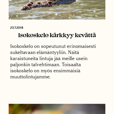
23.7.2018
Isokoskelo kärkkyy kevättä
Isokoskelo on sopeutunut erinomaisesti
sukeltavaan elämäntyyliin. Näitä
karaistuneita lintuja jää meille usein
paljonkin talvehtimaan. Toisaalta
isokoskelo on myös ensimmäisiä
muuttolintujamme.