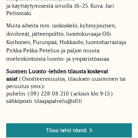
ja käyttäytymisestä sivuilla 16–25. Kuva: Jari
Peltomäki.
Muita aiheita mm. isokoskelo, kyhmyjoutsen,
ikivihreät, jätteenpoltto, luontokuvaaja Olli
Korhonen, Purunpää, Hokkaido, luontoharrastaja
Pirkka-Pekka Petelius ja paljon muuta
mielenkiintoista luonto- ja ympäristöasiaa.
Suomen Luonto -lehden tilausta koskevat
asiat
(Osoitteenmuutos, tilauksen uusiminen tai
peruutus yms)
:
puhelin: (09) 228 08 210 (arkisin klo 9-15)
sähköposti: tilaajapalvelu@sll.fi
Tilaa lehti tästä