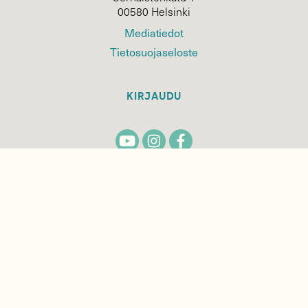
00580 Helsinki
Mediatiedot
Tietosuojaseloste
KIRJAUDU
TILAA
SUOMEN
LUONNON
UUTIS­KIRJE
Sähköpostiosoite