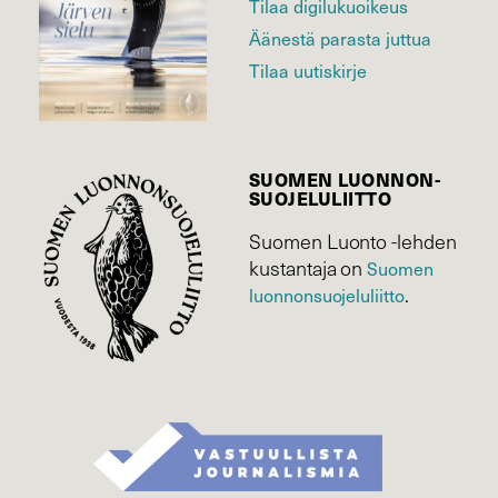
Tilaa digilukuoikeus
Äänestä parasta juttua
Tilaa uutiskirje
SUOMEN LUONNON­
SUOJELU­LIITTO
Suomen Luonto -lehden
kustantaja on
Suomen
luonnonsuojelu­liitto
.