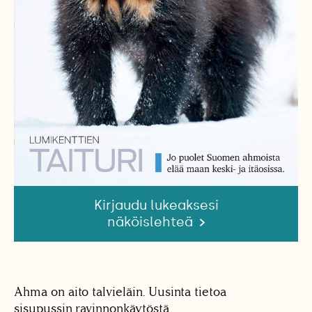
Kirjaudu lukeaksesi
näköislehteä
Ahma
on aito talvieläin. Uusinta tietoa
sisupussin ravinnonkäytöstä