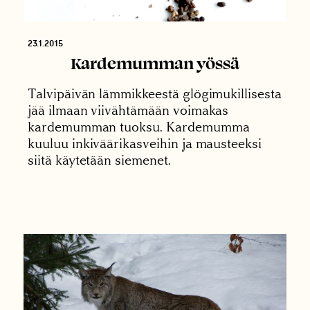
23.1.2015
Kardemumman yössä
Talvipäivän lämmikkeestä glögimukillisesta
jää ilmaan viivähtämään voimakas
kardemumman tuoksu. Kardemumma
kuuluu inkiväärikasveihin ja mausteeksi
siitä käytetään siemenet.