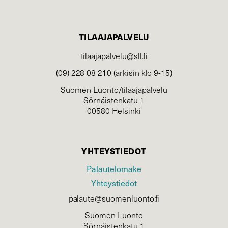
TILAAJAPALVELU
tilaajapalvelu@sll.fi
(09) 228 08 210 (arkisin klo 9-15)
Suomen Luonto/tilaajapalvelu
Sörnäistenkatu 1
00580 Helsinki
YHTEYSTIEDOT
Palautelomake
Yhteystiedot
palaute@suomenluonto.fi
Suomen Luonto
Sörnäistenkatu 1