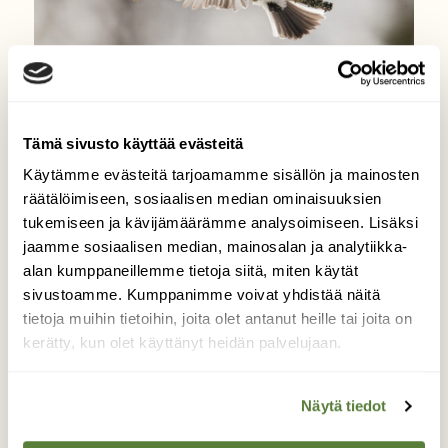
30.1.2015
Ti-ti-tyy voittaa vielä ti-tyn
Tämä sivusto käyttää evästeitä
Käytämme evästeitä tarjoamamme sisällön ja mainosten
Talitiaiset virittelevät lauluaan heti, kun
räätälöimiseen, sosiaalisen median ominaisuuksien
valo lisääntyy. Kuuluuko pihapuusta ti-ti-
tukemiseen ja kävijämäärämme analysoimiseen. Lisäksi
tyy, ti-ty vai vallan muuta?
jaamme sosiaalisen median, mainosalan ja analytiikka-
alan kumppaneillemme tietoja siitä, miten käytät
sivustoamme. Kumppanimme voivat yhdistää näitä
tietoja muihin tietoihin, joita olet antanut heille tai joita on
kerätty, kun olet käyttänyt heidän palvelujaan.
Näytä tiedot